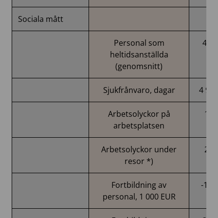
Sociala mått
Personal som
435
heltidsanställda
(genomsnitt)
Sjukfrånvaro, dagar
4 98
Arbetsolyckor på
13
arbetsplatsen
Arbetsolyckor under
20
resor *)
Fortbildning av
-147
personal, 1 000 EUR