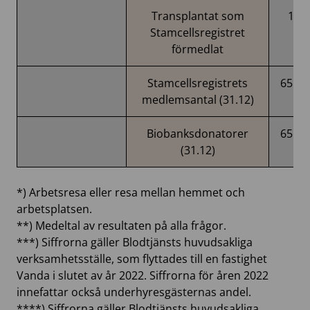
Transplantat som
113
Stamcellsregistret
förmedlat
Stamcellsregistrets
65 10
medlemsantal (31.12)
Biobanksdonatorer
65 42
(31.12)
*) Arbetsresa eller resa mellan hemmet och
arbetsplatsen.
**) Medeltal av resultaten på alla frågor.
***) Siffrorna gäller Blodtjänsts huvudsakliga
verksamhetsställe, som flyttades till en fastighet
Vanda i slutet av år 2022. Siffrorna för åren 2022
innefattar också underhyresgästernas andel.
****) Siffrorna gäller Blodtjänsts huvudsakliga