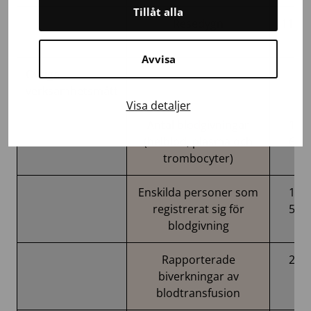
Tillåt alla
Resedygn
11 04
Avvisa
Övriga
verksamhetsmått
Visa detaljer
Antal blodgivningar
183
(helblod, plasma och
630
trombocyter)
Enskilda personer som
115
registrerat sig för
530
blodgivning
Rapporterade
294
biverkningar av
blodtransfusion