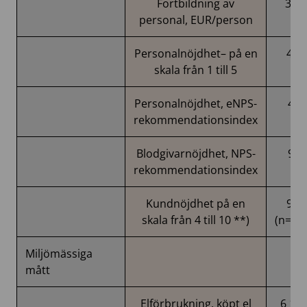
Fortbildning av
322
personal, EUR/person
Personalnöjdhet– på en
4,0
skala från 1 till 5
Personalnöjdhet, eNPS-
43
rekommendationsindex
Blodgivarnöjdhet, NPS-
95
rekommendationsindex
Kundnöjdhet på en
9,5
skala från 4 till 10 **)
(n=10
Miljömässiga
mått
Elförbrukning, köpt el
6 19