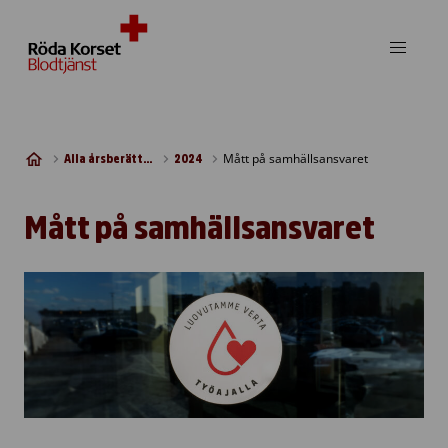
Skip to content
Mått på samhällsansvaret
Alla årsberättelser
2024
Mått på samhällsansvaret