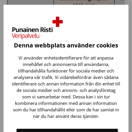
MWh ***)
Egen elproduktion,
0
MWh ***)
Vattenförbrukning, m3
11 67
Denna webbplats använder cookies
***)
Vi använder enhetsidentifierare för att anpassa
Fjärrvärmeförbrukning,
4 54
innehållet och annonserna till användarna,
MWh ***)
tillhandahålla funktioner för sociala medier och
analysera vår trafik. Vi vidarebefordrar även sådana
identifierare och annan information från din enhet till
Brännbart avfall, kg
70 18
de sociala medier och annons- och analysföretag
***)
som vi samarbetar med. Dessa kan i sin tur
kombinera informationen med annan information
Sorterat kommunalt
189
som du har tillhandahållit eller som de har samlat in
avfall, kg ****)
186
när du har använt deras tjänster.
Farligt avfall, kg ***)
15 80