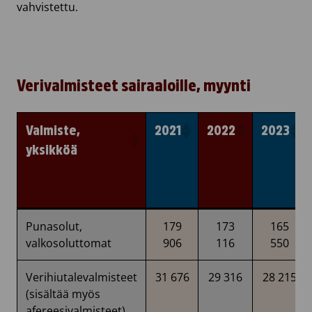
vahvistettu.
Verivalmisteet sairaaloille, myynti
Valmiste,
2021
2022
2023
yksikköä
Valmiste,
2021
2022
2023
Punasolut,
179
173
165
yksikköä
valkosoluttomat
906
116
550
Verihiutalevalmisteet
31 676
29 316
28 215
(sisältää myös
afereesivalmisteet)