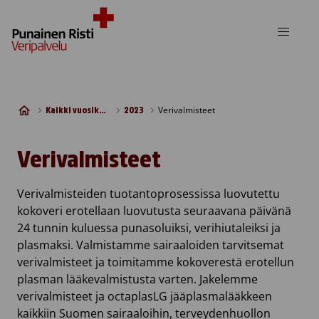
Siirry sisältöön
Verivalmisteet
Kaikki vuosikertomukset
2023
Verivalmisteet
Verivalmisteiden tuotantoprosessissa luovutettu
kokoveri erotellaan luovutusta seuraavana päivänä
24 tunnin kuluessa punasoluiksi, verihiutaleiksi ja
plasmaksi. Valmistamme sairaaloiden tarvitsemat
verivalmisteet ja toimitamme kokoverestä erotellun
plasman lääkevalmistusta varten. Jakelemme
verivalmisteet ja octaplasLG jääplasmalääkkeen
kaikkiin Suomen sairaaloihin, terveydenhuollon