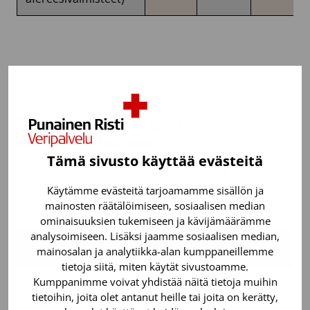
Plasmayksiköiden toimitus
lääkevalmistukseen
Tämä sivusto käyttää evästeitä
Veripalvelu toimittaa kokoverestä erotellun plasman
lääkevalmistusta varten sopimuskumppanilleen
Käytämme evästeitä tarjoamamme sisällön ja
(Takeda).
mainosten räätälöimiseen, sosiaalisen median
ominaisuuksien tukemiseen ja kävijämäärämme
analysoimiseen. Lisäksi jaamme sosiaalisen median,
2021
2022
2023
mainosalan ja analytiikka-alan kumppaneillemme
tietoja siitä, miten käytät sivustoamme.
2021
2022
2023
Kumppanimme voivat yhdistää näitä tietoja muihin
Toimitettu
49 882
49 499
48 555
tietoihin, joita olet antanut heille tai joita on kerätty,
määrä
litraa
litraa
litraa