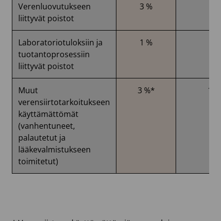
Verenluovutukseen
3 %
-
liittyvät poistot
Laboratoriotuloksiin ja
1 %
2 
tuotantoprosessiin
liittyvät poistot
Muut
3 %*
15 
verensiirtotarkoitukseen
käyttämättömät
(vanhentuneet,
palautetut ja
lääkevalmistukseen
toimitetut)