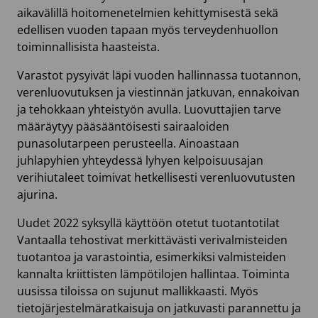
aikavälillä hoitomenetelmien kehittymisestä sekä
edellisen vuoden tapaan myös terveydenhuollon
toiminnallisista haasteista.
Varastot pysyivät läpi vuoden hallinnassa tuotannon,
verenluovutuksen ja viestinnän jatkuvan, ennakoivan
ja tehokkaan yhteistyön avulla. Luovuttajien tarve
määräytyy pääsääntöisesti sairaaloiden
punasolutarpeen perusteella. Ainoastaan
juhlapyhien yhteydessä lyhyen kelpoisuusajan
verihiutaleet toimivat hetkellisesti verenluovutusten
ajurina.
Uudet 2022 syksyllä käyttöön otetut tuotantotilat
Vantaalla tehostivat merkittävästi verivalmisteiden
tuotantoa ja varastointia, esimerkiksi valmisteiden
kannalta kriittisten lämpötilojen hallintaa. Toiminta
uusissa tiloissa on sujunut mallikkaasti. Myös
tietojärjestelmäratkaisuja on jatkuvasti parannettu ja