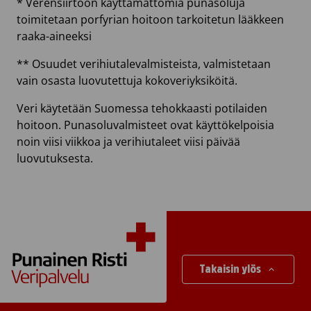
* Verensiirtoon käyttämättömiä punasoluja
toimitetaan porfyrian hoitoon tarkoitetun lääkkeen
raaka-aineeksi
** Osuudet verihiutalevalmisteista, valmistetaan
vain osasta luovutettuja kokoveriyksiköitä.
Veri käytetään Suomessa tehokkaasti potilaiden
hoitoon. Punasoluvalmisteet ovat käyttökelpoisia
noin viisi viikkoa ja verihiutaleet viisi päivää
luovutuksesta.
Takaisin ylös