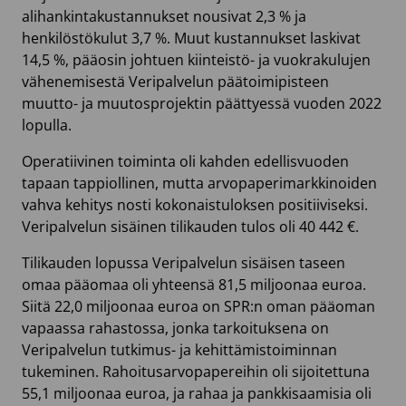
alihankintakustannukset nousivat 2,3 % ja
henkilöstökulut 3,7 %. Muut kustannukset laskivat
14,5 %, pääosin johtuen kiinteistö- ja vuokrakulujen
vähenemisestä Veripalvelun päätoimipisteen
muutto- ja muutosprojektin päättyessä vuoden 2022
lopulla.
Operatiivinen toiminta oli kahden edellisvuoden
tapaan tappiollinen, mutta arvopaperimarkkinoiden
vahva kehitys nosti kokonaistuloksen positiiviseksi.
Veripalvelun sisäinen tilikauden tulos oli 40 442 €.
Tilikauden lopussa Veripalvelun sisäisen taseen
omaa pääomaa oli yhteensä 81,5 miljoonaa euroa.
Siitä 22,0 miljoonaa euroa on SPR:n oman pääoman
vapaassa rahastossa, jonka tarkoituksena on
Veripalvelun tutkimus- ja kehittämistoiminnan
tukeminen. Rahoitusarvopapereihin oli sijoitettuna
55,1 miljoonaa euroa, ja rahaa ja pankkisaamisia oli