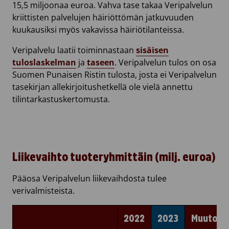
15,5 miljoonaa euroa. Vahva tase takaa Veripalvelun
kriittisten palvelujen häiriöttömän jatkuvuuden
kuukausiksi myös vakavissa häiriötilanteissa.
Veripalvelu laatii toiminnastaan
sisäisen
tuloslaskelman
ja
taseen
. Veripalvelun tulos on osa
Suomen Punaisen Ristin tulosta, josta ei Veripalvelun
tasekirjan allekirjoitushetkellä ole vielä annettu
tilintarkastuskertomusta.
Liikevaihto tuoteryhmittäin (milj. euroa)
Pääosa Veripalvelun liikevaihdosta tulee
verivalmisteista.
2022
2023
Muutos