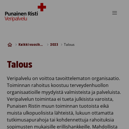
Siirry sisältöön
Talous
Kaikki vuosikertomukset
2023
Talous
Veripalvelu on voittoa tavoittelematon organisaatio.
Toiminnan rahoitus koostuu terveydenhuollon
organisaatioille myydyistä valmisteista ja palveluista.
Veripalvelun toimintaa ei tueta julkisista varoista,
Punaisen Ristin muun toiminnan tuotoista eikä
muista ulkopuolisista lähteistä, lukuun ottamatta
tutkimusapurahoja tai kohdennettuja rahoituksia
sopimusten mukaisille erillishankkeille. Mahdollista