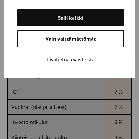
Salli kaikki
Kustannusten jakauma 2023 (%)
Veripalvelun kustannuksista suurin osa koostuu
Vain välttämättömät
henkilöstöön liittyvistä kuluista.
Lisätietoa evästeistä
Henkilöstöön liittyvät kulut
45 %
Materiaalit ja alihankinta
22 %
ICT
7 %
Vuokrat (tilat ja laitteet)
7 %
Investointikulut
6 %
Kiinteistö- ja laitehuolto
3 %