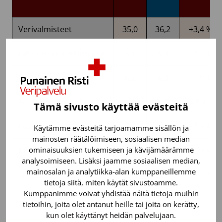
Verivalmisteet
35,0
36,2
+3,4 %
Laboratoriotutkimukset
5,8
6,3
+8,7 %
Plasmaraaka-aine
6,2
6,8
+9,9 %
Solu- ja kudospalvelut
3,0
4,5
+48,1 %
Tämä sivusto käyttää evästeitä
Lääkkeet
2,9
3,1
+7,3 %
Käytämme evästeitä tarjoamamme sisällön ja
mainosten räätälöimiseen, sosiaalisen median
ominaisuuksien tukemiseen ja kävijämäärämme
Muut
0,6
0,5
-2,9 %
analysoimiseen. Lisäksi jaamme sosiaalisen median,
mainosalan ja analytiikka-alan kumppaneillemme
Yhteensä
53,4
57,4
+7,4 %
tietoja siitä, miten käytät sivustoamme.
Kumppanimme voivat yhdistää näitä tietoja muihin
tietoihin, joita olet antanut heille tai joita on kerätty,
kun olet käyttänyt heidän palvelujaan.