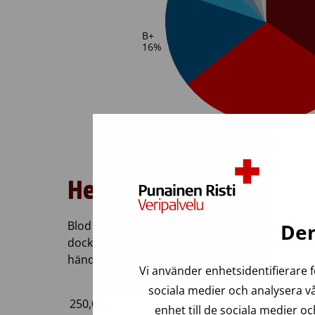
Helblodsgivning
Blod samlas in utgående från sjukhusens behov
Den
dock ett ständigt behov av nya blodgivare efters
händelse av en allvarlig nödsituation.
Vi använder enhetsidentifierare f
sociala medier och analysera vå
enhet till de sociala medier 