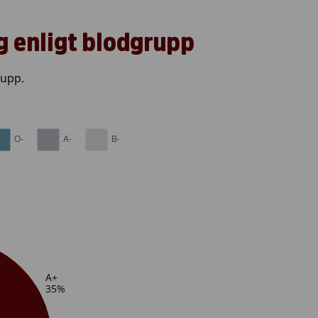
g enligt blodgrupp
rupp.