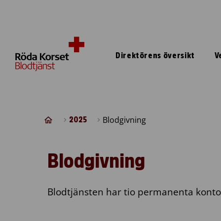
Skip to content
Direktörens översikt
V
Blodgivning
2025
Blodgivning
Blodtjänsten har tio permanenta kontor i