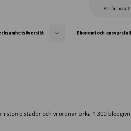
Alla årsberätt
erksamhetsöversikt
Ekonomi och ansvarsful
Sub
menu
 större städer och vi ordnar cirka 1 300 blodgivnin