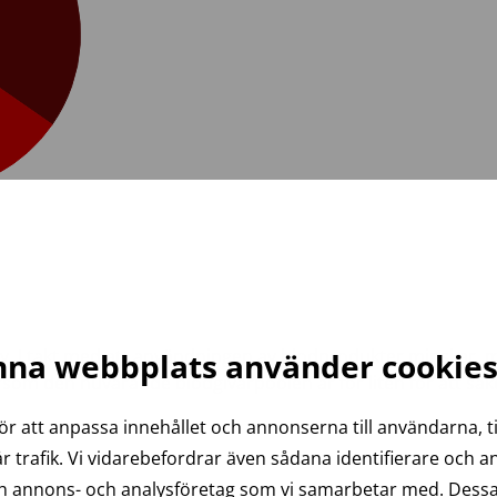
. I takt med att användningen av blodprodukter minskar, m
na webbplats använder cookie
om den nuvarande blodgivarpoolen är för liten för att säkerst
ör att anpassa innehållet och annonserna till användarna, ti
r trafik. Vi vidarebefordrar även sådana identifierare och 
och annons- och analysföretag som vi samarbetar med. Dessa