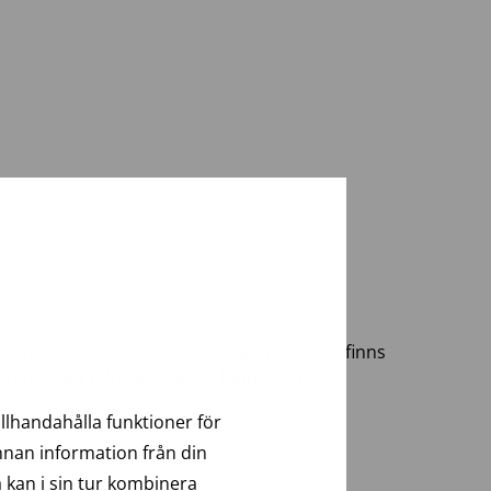
inskar också behovet av blodgivning. Det finns
s
älla ett tillräckligt antal blodgivare i
llhandahålla funktioner för
annan information från din
 kan i sin tur kombinera