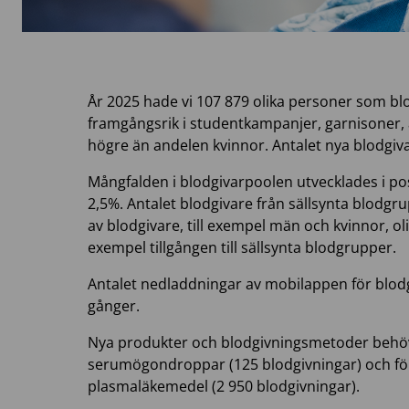
År 2025 hade vi 107 879 olika personer som bl
framgångsrik i studentkampanjer, garnisoner,
högre än andelen kvinnor. Antalet nya blodgiv
Mångfalden i blodgivarpoolen utvecklades i pos
2,5%. Antalet blodgivare från sällsynta blodg
av blodgivare, till exempel män och kvinnor, ol
exempel tillgången till sällsynta blodgrupper.
Antalet nedladdningar av mobilappen för blodg
gånger.
Nya produkter och blodgivningsmetoder behövs
serumögondroppar (125 blodgivningar) och för
plasmaläkemedel (2 950 blodgivningar).