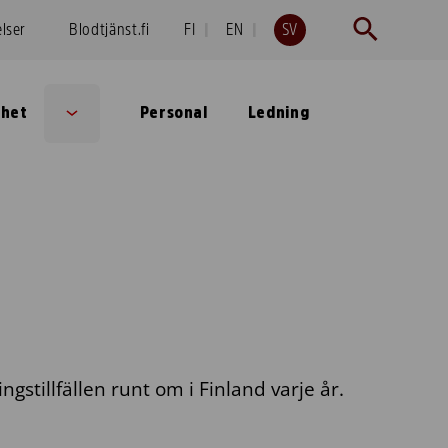
elser
Blodtjänst.fi
FI
EN
SV
lhet
Personal
Ledning
Sub
menu
gstillfällen runt om i Finland varje år.