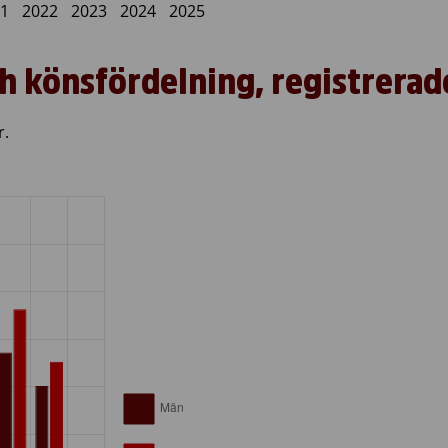
ch könsfördelning, registrera
r.