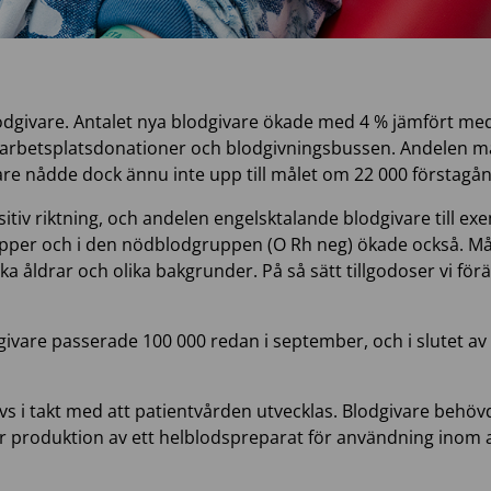
odgivare. Antalet nya blodgivare ökade med 4 % jämfört med
 arbetsplatsdonationer och blodgivningsbussen. Andelen mä
are nådde dock ännu inte upp till målet om 22 000 förstagå
itiv riktning, och andelen engelsktalande blodgivare till ex
rupper och i den nödblodgruppen (O Rh neg) ökade också. Mån
ika åldrar och olika bakgrunder. På så sätt tillgodoser vi fö
ivare passerade 100 000 redan i september, och i slutet av
 i takt med att patientvården utvecklas. Blodgivare behöv
 produktion av ett helblodspreparat för användning inom a