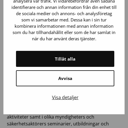
jobbet”.
analysera vår trafik. Vi vidarebefordrar även sådana
identifierare och annan information från din enhet till
Vår webbplats fick 765 000 unika besökare och vi
de sociala medier och annons- och analysföretag
utvecklade webbplatsen för bland annat flerspråkigt
som vi samarbetar med. Dessa kan i sin tur
innehåll, kampanjer och beredskapskommunikation.
kombinera informationen med annan information
Mer än 280 000 användare gjorde blodgivningstestet
som du har tillhandahållit eller som de har samlat in
när du har använt deras tjänster.
på vår webbplats.
Vi fortsatte att ha ett nära samarbete med
myndigheterna och våra partner när
det gäller
Tillåt alla
beredskapsplanering och beredskap
. Vi deltog i
Finlands Röda Kors Blodtjänsts beredskapsövning
och i den digitala övningen Taisto. Vi övade hela
Avvisa
blodförsörjningskedjan i ett storskaligt teleavbrott
och deltog också i de stora beredskapsövningar som
Visa detaljer
ordnades av centralsjukhusen i välfärdsregionerna.
Vi deltog aktivt i den regionala beredskapens ELVAR-
aktiviteter samt i olika myndigheters och
säkerhetsaktörers seminarier, utbildningar och