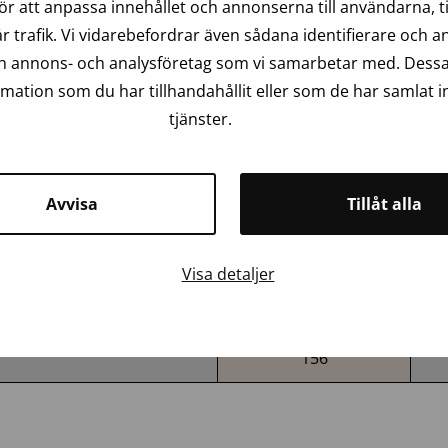
ör att anpassa innehållet och annonserna till användarna, ti
ransplantat
r trafik. Vi vidarebefordrar även sådana identifierare och 
a sätt. Det vanligaste är att samla in celler från donators 
och annons- och analysföretag som vi samarbetar med. Dessa
ation som du har tillhandahållit eller som de har samlat i
t
2023
tjänster.
16
Avvisa
Tillåt alla
126
1
Visa detaljer
13
156