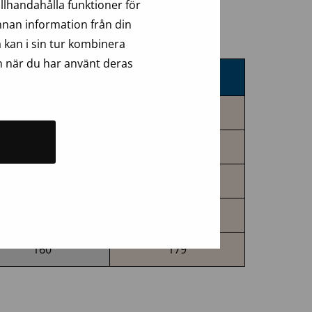
llhandahålla funktioner för
annan information från din
blodomlopp.
 kan i sin tur kombinera
n när du har använt deras
2024
2025
17
7
134
158
0
1
9
13
160
179