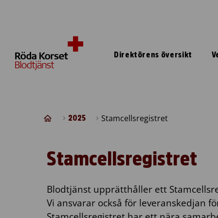
Skip to content
Direktörens översikt
V
Stamcellsregistret
2025
Stamcellsregistret
Blodtjänst upprätthåller ett Stamcellsre
Vi ansvarar också för leveranskedjan för
Stamcellsregistret har ett nära samar