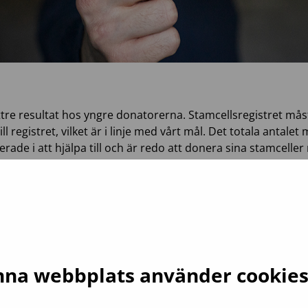
ttre resultat hos yngre donatorerna. Stamcellsregistret mås
 registret, vilket är i linje med vårt mål. Det totala antale
ade i att hjälpa till och är redo att donera sina stamceller
ienter, vilket är det högsta årliga antalet i Stamcellsregistre
dlingar av transplantat till utlandet har ökat under de senas
edlemmar i registret. År 2025 nådde Stamcellsregistret en 
verksamhetstid.
na webbplats använder cookie