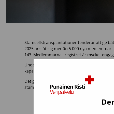
Stamcellstransplantationer tenderar att ge bä
2025 anslöt sig mer än 5.000 nya medlemmar till
143. Medlemmarna i registret är mycket engager
Under året förmedlade vi 179 transplantat till pat
kapacitet visas av det faktum att antalet förme
Det gjordes 77 donationer av stamceller av m
stamceller för patientbehandling under dess 
Den