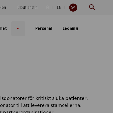
elser
Blodtjänst.fi
FI
EN
SV
lhet
Personal
Ledning
Sub
menu
lsdonatorer för kritiskt sjuka patienter.
onator till att leverera stamcellerna.
s partnerorganisationer.