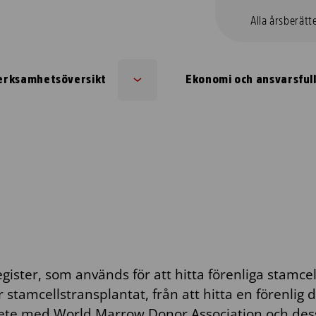
Alla årsberätt
erksamhetsöversikt
Ekonomi och ansvarsful
Sub
menu
gister, som används för att hitta förenliga stamcel
 stamcellstransplantat, från att hitta en förenlig d
bete med World Marrow Donor Association och des