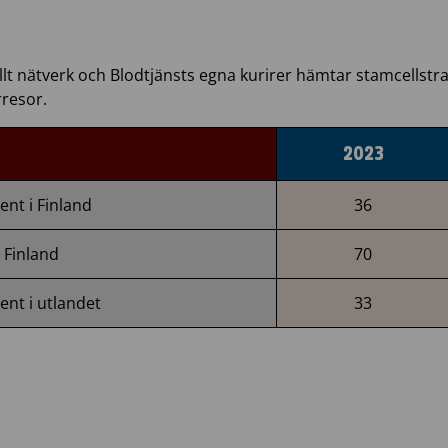
ellt nätverk och Blodtjänsts egna kurirer hämtar stamcellstr
rresor.
2023
ient i Finland
36
i Finland
70
ient i utlandet
33