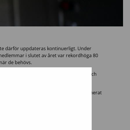
te därför uppdateras kontinuerligt. Under
t medlemmar i slutet av året var rekordhöga 80
 när de behövs.
ts historia. Vårt registers tillförlitlighet och
te åren.
milstolpe: mer än 1 000 medlemmar har donerat
s