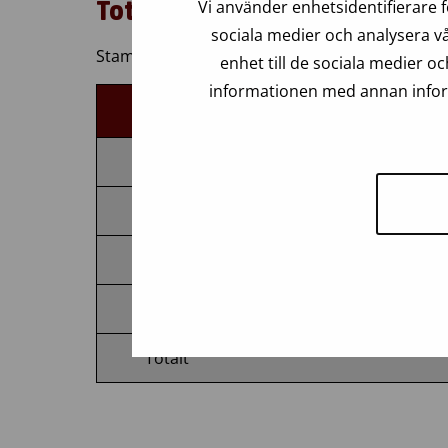
Vi använder enhetsidentifierare f
Totalt antal förmedlingar av t
sociala medier och analysera vå
Stamceller kan samlas in från donatorer på olik
enhet till de sociala medier 
informationen med annan inform
Totalt antal förmedlade transplanta
Benmärgstransplantat
Stamcellstransplantat från blod
Placentablodtransplantat
Lymfocyttransplantat
Totalt