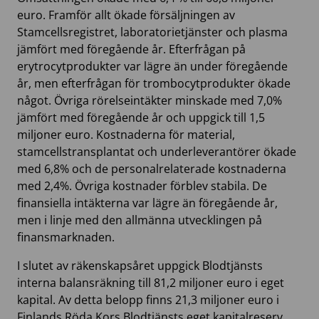
euro. Framför allt ökade försäljningen av
Stamcellsregistret, laboratorietjänster och plasma
jämfört med föregående år. Efterfrågan på
erytrocytprodukter var lägre än under föregående
år, men efterfrågan för trombocytprodukter ökade
något. Övriga rörelseintäkter minskade med 7,0%
jämfört med föregående år och uppgick till 1,5
miljoner euro. Kostnaderna för material,
stamcellstransplantat och underleverantörer ökade
med 6,8% och de personalrelaterade kostnaderna
med 2,4%. Övriga kostnader förblev stabila. De
finansiella intäkterna var lägre än föregående år,
men i linje med den allmänna utvecklingen på
finansmarknaden.
I slutet av räkenskapsåret uppgick Blodtjänsts
interna balansräkning till 81,2 miljoner euro i eget
kapital. Av detta belopp finns 21,3 miljoner euro i
Finlands Röda Kors Blodtjänsts eget kapitalreserv,