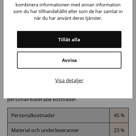
kombinera informationen med annan information
som du har tillhandahållit eller som de har samlat in
Övriga
0,5
0,6
9,9 %
när du har använt deras tjänster.
Totalt
57,2
60,8
6,4 %
Tillåt alla
Avvisa
Fördelning av kostnader 2025 (%)
Visa detaljer
Huvuddelen av kostnaderna för Blodtjänst består av
personalrelaterade kostnader.
Personalkostnader
45 %
Material och underleveranser
23 %