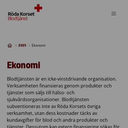
Skip to content
Ekonomi
2025
Ekonomi
Blodtjänsten är en icke-vinstdrivande organisation.
Verksamheten finansieras genom produkter och
tjänster som säljs till hälso- och
sjukvårdsorganisationer. Blodtjänsten
subventioneras inte av Röda Korsets övriga
verksamhet, utan dess kostnader täcks av
kundavgifter för blod och andra produkter och
tjänster. Dessutom kan extern finansiering sökas för