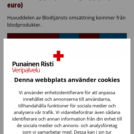
euro)
Huvuddelen av Blodtjänsts omsättning kommer från
blodprodukter.
2024
2025
Förändring
Blodprodukter
35,2
36,2
2,5 %
Denna webbplats använder cookies
Plasma
7,1
7,9
10,7 %
Vi använder enhetsidentifierare för att anpassa
Laboratorietjänster
6,2
6,9
11,0 %
innehållet och annonserna till användarna,
tillhandahålla funktioner för sociala medier och
Cell- och
4,8
5,8
21,4 %
analysera vår trafik. Vi vidarebefordrar även sådana
vävnadstjänster
identifierare och annan information från din enhet till
de sociala medier och annons- och analysföretag
Läkemedel
3,3
3,6
7,2 %
som vi samarbetar med. Dessa kan i sin tur