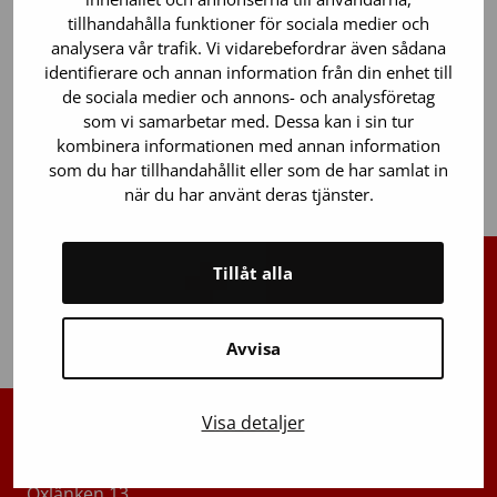
Cellproduktionscentral och modifierat
tillhandahålla funktioner för sociala medier och
haploidentiska stamcellstransplantat för pediatriska
analysera vår trafik. Vi vidarebefordrar även sådana
patienter. Som kontraktstillverkare för ett
identifierare och annan information från din enhet till
de sociala medier och annons- och analysföretag
läkemedelsföretag producerade vi också den första
som vi samarbetar med. Dessa kan i sin tur
avancerade cellterapiprodukten för cancer, som
kombinera informationen med annan information
tillverkades som en del av en klinisk prövning.
som du har tillhandahållit eller som de har samlat in
när du har använt deras tjänster.
Tillåt alla
Tillbaka upp
Avvisa
Visa detaljer
Finlands Röda Kors Blodtjänst
Oxlänken 13